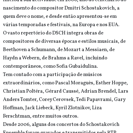
nascimento do compositor Dmitri Schostakovich, a
quem deve o nome, e desde então apresentou-se em
várias temporadas e festivais, na Europa e nos EUA.
O vasto repertório do DSCH integra obras de
compositores de diversas épocas e estilos musicais, de
Beethoven a Schumann, de Mozart a Messiaen, de
Haydn a Webern, de Brahms a Ravel, incluindo
contemporâneos, como Sofia Gubaidulina.
Tem contado com a participação de músicos
extraordinários, como Pascal Moraguès, Esther Hoppe,
Christian Poltéra, Gérard Caussé, Adrian Brendel, Lars
Anders Tomter, Corey Cerovsek, Tedi Papavrami, Gary
Hoffman, Jack Liebeck, Kyril Zlotnikov, Liza
Ferschtman, entre muitos outros.
Desde 2006, alguns dos concertos do Schostakovich
Ensemble foram gravados e transmitidos pela RTP