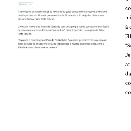
co
mi
à 
Fi
“S
Fe
ar
da
co
co