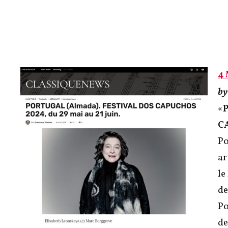
4
b
«
CA
Po
ar
le
de
Po
de