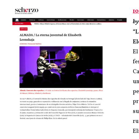
10
b
“L
El
El
fe
Ca
un
pe
pr
su
ru
El