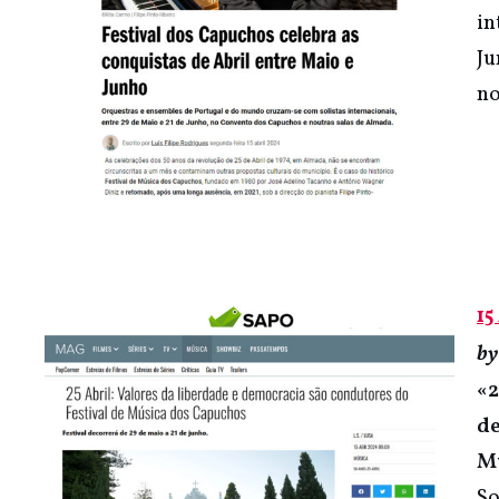
in
Ju
no
15
b
«2
de
M
So