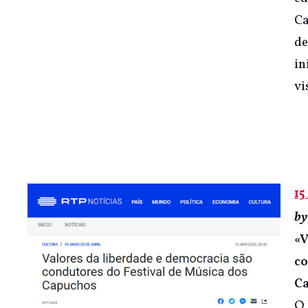
Ca
de
in
vi
15
b
«V
co
C
O 