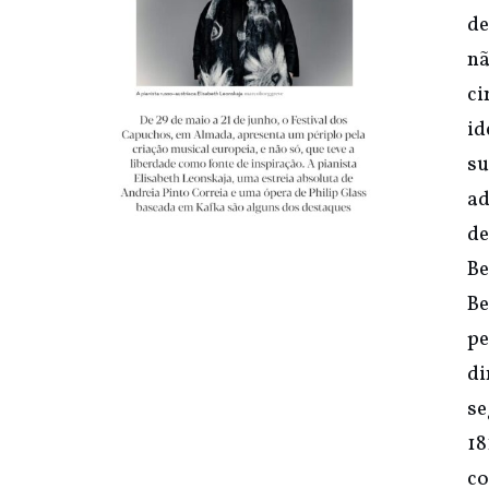
de
nã
ci
id
su
ad
de
Be
Be
pe
di
se
18
co