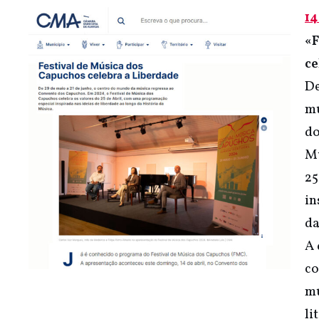
14
«F
ce
De
mu
do
Mú
25
in
da
A 
co
mu
li