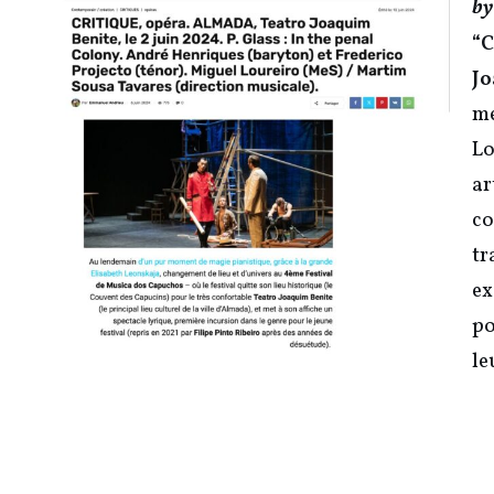
b
“C
Jo
me
Lo
ar
co
tr
ex
po
le