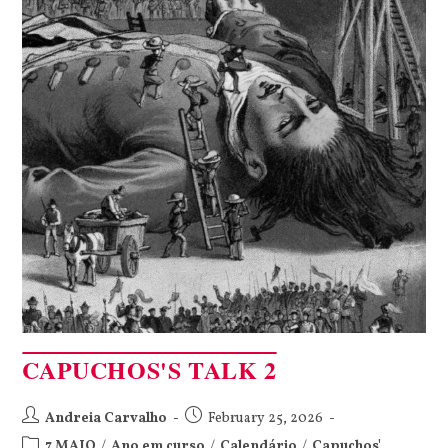
CAPUCHOS'S TALK 2
Andreia Carvalho
February 25, 2026
7 MAIO
/
Ano em curso
/
Calendário
/
Capuchos'