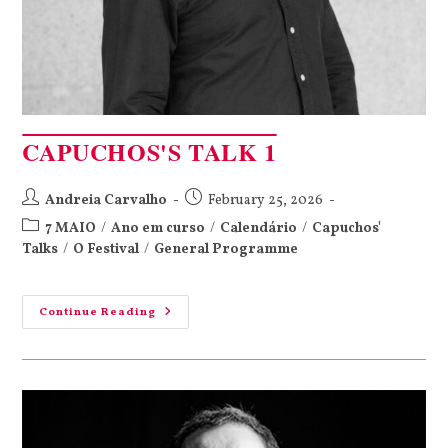
CAPUCHOS'S TALK 1
Andreia Carvalho
February 25, 2026
7 MAIO
/
Ano em curso
/
Calendário
/
Capuchos'
Talks
/
O Festival
/
General Programme
Continue Reading