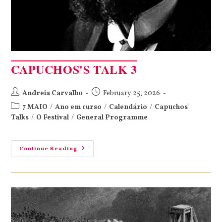
CAPUCHOS'S TALK 3
Andreia Carvalho
February 25, 2026
7 MAIO
/
Ano em curso
/
Calendário
/
Capuchos'
Talks
/
O Festival
/
General Programme
Continue Reading